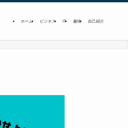
ホーム
ビジネス
IT
趣味
自己紹介