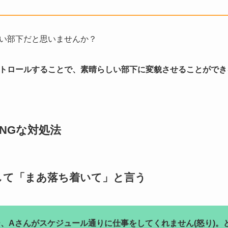
い部下だと思いませんか？
トロールすることで、素晴らしい部下に変貌させることができ
NGな対処法
して「まあ落ち着いて」と言う
、Aさんがスケジュール通りに仕事をしてくれません(怒り)。