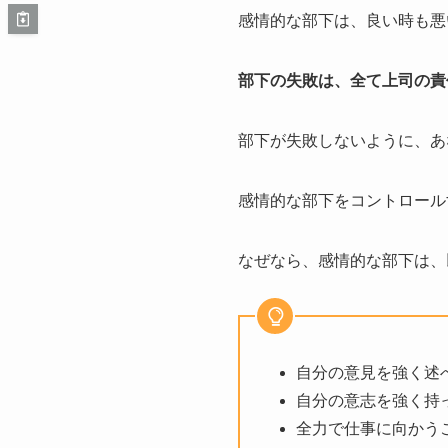
感情的な部下は、良い時も悪
部下の失敗は、全て上司の責
部下が失敗しないように、あ
感情的な部下をコントロール
なぜなら、感情的な部下は、
自分の意見を強く述
自分の意志を強く持
全力で仕事に向かう