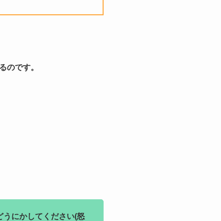
るのです。
どうにかしてください(怒