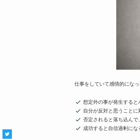
仕事をしていて感情的になっ
想定外の事が発生すると
自分が反対と思うことに
否定されると落ち込んで
成功すると自信過剰にな