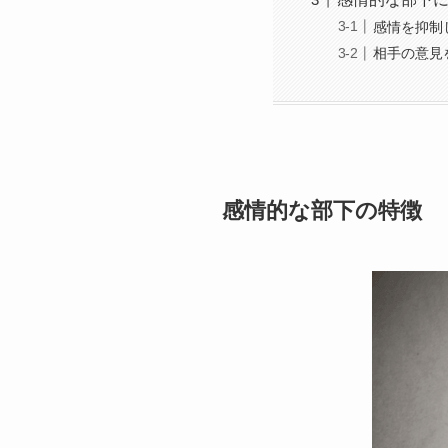
感情を抑制
相手の意見
感情的な部下の特徴