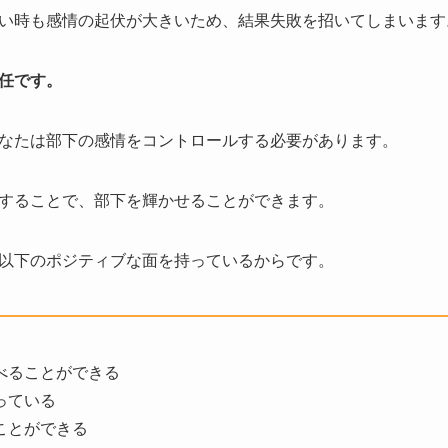
い時も感情の起伏が大きいため、結果失敗を招いてしまいます
任です。
なたは部下の感情をコントロールする必要があります。
することで、部下を輝かせることができます。
以下のポジティブな面を持っているからです。
べることができる
っている
ことができる